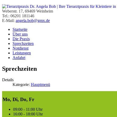
Weberstr. 17, 69469 Weinheim
Tel.: 06201 181146
E-Mail:
angela.bob@gmx.de
Startseite
Über uns
Die Praxis
Sprechzeiten
Notdienst
Leistungen
Anfahrt
Sprechzeiten
Details
Kategorie:
Hauptmenü
Mo, Di, Do, Fr
09:00 - 11:00 Uhr
16:00 - 18:00 Uhr